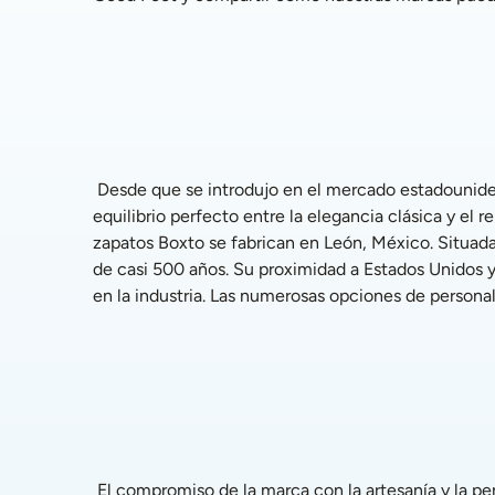
 Desde que se introdujo en el mercado estadounidense en 2023, Boxto se ha hecho rápidamente conocido por crear zapatos elegantes e innovadores que ofrecen el 
equilibrio perfecto entre la elegancia clásica y e
zapatos Boxto se fabrican en León, México. Situada
de casi 500 años. Su proximidad a Estados Unidos 
en la industria. Las numerosas opciones de persona
 El compromiso de la marca con la artesanía y la personalización se ve representado en las relaciones de embajadores con Jim Furyk, así como con el ganador del 