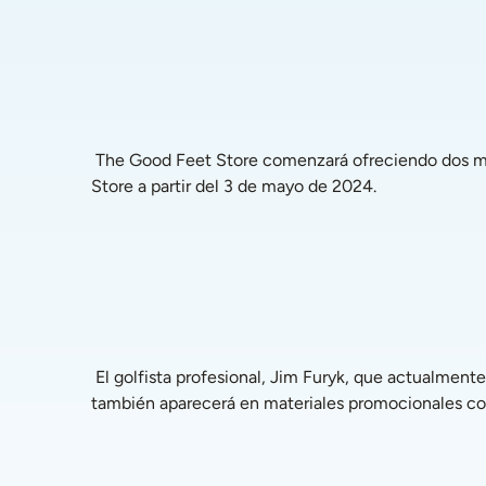
 The Good Feet Store comenzará ofreciendo dos modelos de la línea Legacy Spikeless de Boxto. Los zapatos estarán disponibles para los clientes en The Good Feet 
Store a partir del 3 de mayo de 2024.
 El golfista profesional, Jim Furyk, que actualmente utiliza un sistema de soporte de arco Good Feet en su calzado Legacy Spikeless Boxto cuando juega en el tour, 
también aparecerá en materiales promocionales conj