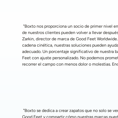
 "Boxto nos proporciona un socio de primer nivel en el ámbito del golf, lo que representa un espacio atractivo para nosotros, dado el estilo de vida activo que muchos 
de nuestros clientes pueden volver a llevar después
Zarkin, director de marca de Good Feet Worldwide. 
cadena cinética, nuestras soluciones pueden ayudar a 
adecuado. Un porcentaje significativo de nuestra ba
Feet con ajuste personalizado. No podemos prometer 
recorrer el campo con menos dolor o molestias. En
 "Boxto se dedica a crear zapatos que no solo se ven bien, sino que también se ajustan bien", dijo Raúl Flores, CEO de Boxto. "Esperamos asociarnos con el equipo de 
Good Feet y compartir cómo nuestras marcas pueden 