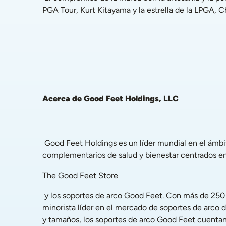
PGA Tour, Kurt Kitayama y la estrella de la LPGA, Ch
Acerca de Good Feet Holdings, LLC
 Good Feet Holdings es un líder mundial en el ámbito de la comodidad y el placer personalizados, que ofrece un ecosistema inigualable de marcas y productos 
complementarios de salud y bienestar centrados en
The Good Feet Store
 y los soportes de arco Good Feet. Con más de 250 tiendas minoristas tanto en Estados Unidos como en el extranjero, The Good Feet Store es el fabricante y 
minorista líder en el mercado de soportes de arco d
y tamaños, los soportes de arco Good Feet cuentan 