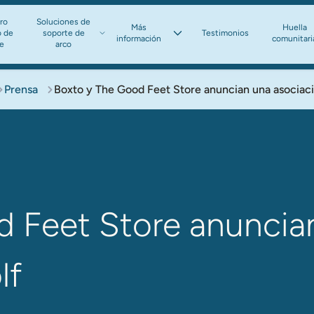
ro
Soluciones de
Más
Huella
o de
soporte de
Testimonios
información​​​​​​​
comunitari
te
arco​​​​​​​
Prensa
Boxto y The Good Feet Store anuncian una asociaci
 Feet Store anuncia
lf