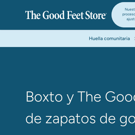
Nuest
proces
ajus
Huella comunitaria
Boxto y The Good
de zapatos de go