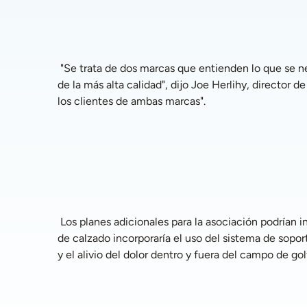
 "Se trata de dos marcas que entienden lo que se necesita para mejorar la calidad de vida de las personas al brindar una comodidad inigualable a través de productos 
de la más alta calidad", dijo Joe Herlihy, director 
los clientes de ambas marcas".
 Los planes adicionales para la asociación podrían incluir el desarrollo de una línea especial de zapatos Boxto para las tiendas minoristas The Good Feet Store. La línea 
de calzado incorporaría el uso del sistema de sop
y el alivio del dolor dentro y fuera del campo de gol