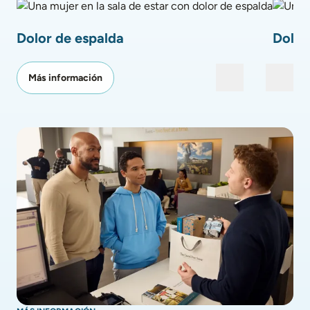
Una mujer en la sala de estar con dolor de espalda
Un depor
Dolor de espalda
Dolor 
Más información