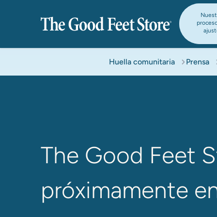
Nuest
proces
ajus
Huella comunitaria
Prensa
The Good Feet St
próximamente en