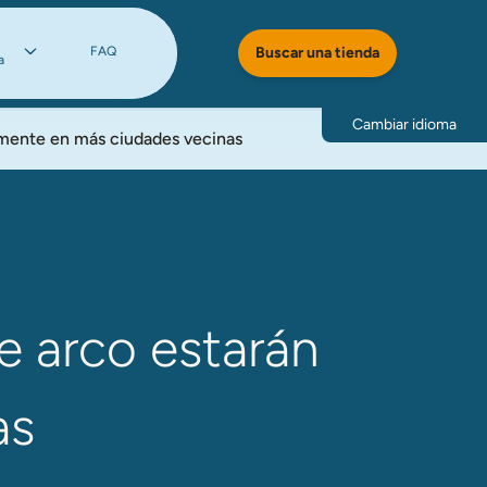
FAQ
Buscar una tienda
a
Cambiar idioma
amente en más ciudades vecinas
e arco estarán
as