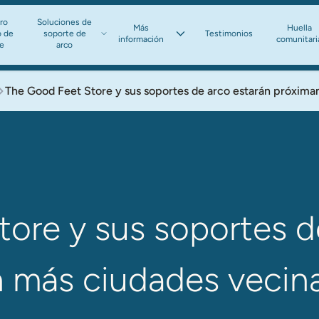
ro
Soluciones de
Más
Huella
o de
soporte de
Testimonios
información​​​​​​​
comunitari
te
arco​​​​​​​
The Good Feet Store y sus soportes de arco estarán próxim
ore y sus soportes d
 más ciudades vecin