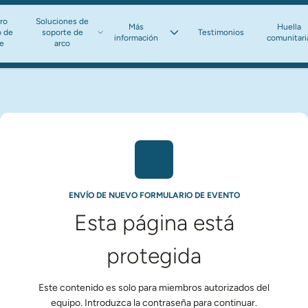
ro
Soluciones de
Más
Huella
o de
soporte de
Testimonios
información​​​​​​​
comunitari
te
arco​​​​​​​
ENVÍO DE NUEVO FORMULARIO DE EVENTO
Esta página está
protegida
Este contenido es solo para miembros autorizados del
equipo. Introduzca la contraseña para continuar.