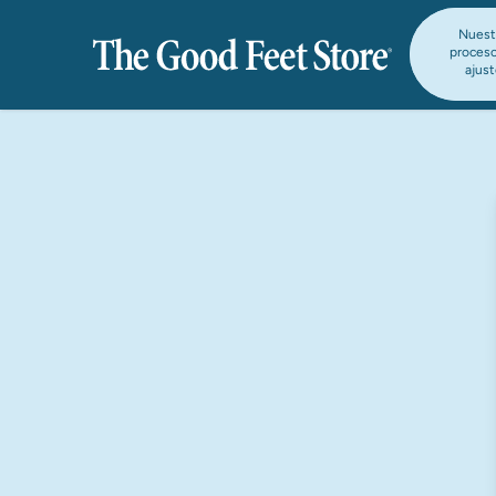
Nuest
proces
ajus