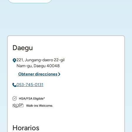
Daegu
221, Jungang-daero 22-gil
Nam-gu
,
Daegu
40048
Obtener direcciones
053-745-0131
Horarios