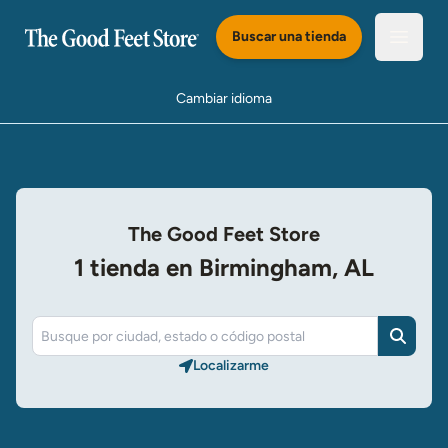
Saltar al Contenido Principal
Buscar una tienda
Abrir e
Cambiar idioma
The Good Feet Store
1 tienda en Birmingham, AL
Buscar
Localizarme​​​​​​​