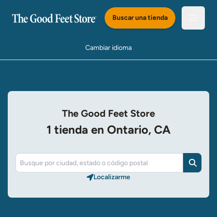
Saltar al Contenido Principal
Buscar una tienda
Abrir e
Cambiar idioma
The Good Feet Store
1 tienda en Ontario, CA
Buscar
Localizarme​​​​​​​