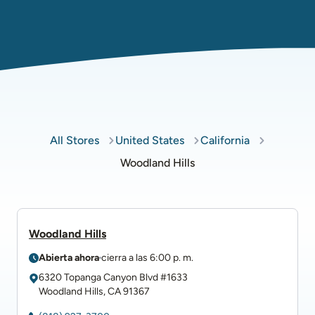
All Stores
United States
California
Woodland Hills
Woodland Hills
Abierta ahora
cierra a las
6:00 p. m.
6320 Topanga Canyon Blvd
#1633
Woodland Hills
,
CA
91367