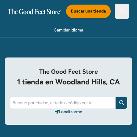
Saltar al Contenido Principal
Buscar una tienda
Abrir e
Cambiar idioma
The Good Feet Store
1 tienda en Woodland Hills, CA
Buscar
Localizarme​​​​​​​