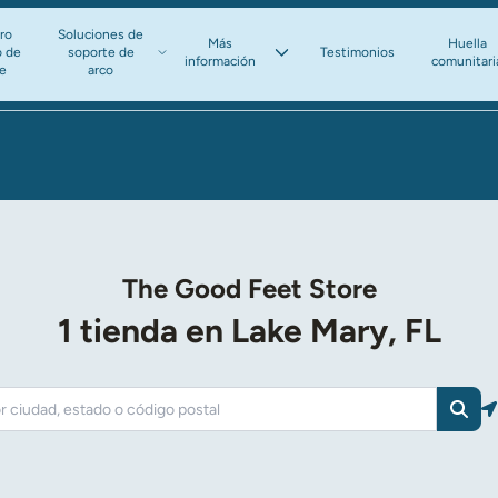
ro
Soluciones de
Más
Huella
o de
soporte de
Testimonios
información​​​​​​​
comunitari
te
arco​​​​​​​
The Good Feet Store
1 tienda en Lake Mary, FL
Busc