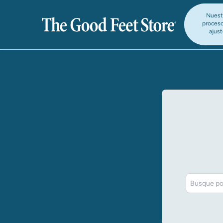
Nuest
proces
ajus