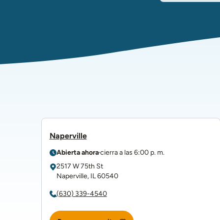
Naperville
Abierta ahora
cierra a las
6:00 p. m.
2517 W 75th St
Naperville
,
IL
60540
(630) 339-4540