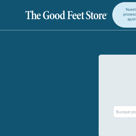
Nuest
proces
ajus