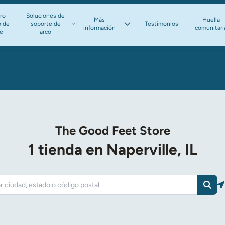
ro
Soluciones de
Más
Huella
o de
soporte de
Testimonios
información​​​​​​​
comunitari
te
arco​​​​​​​
The Good Feet Store
1 tienda en Naperville, IL
Busc