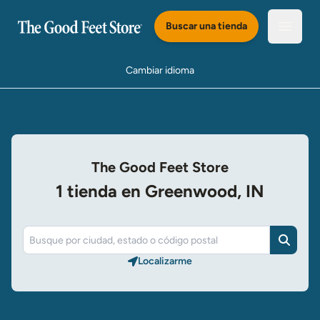
Saltar al Contenido Principal
Buscar una tienda
Abrir e
Cambiar idioma
The Good Feet Store
1 tienda en Greenwood, IN
Buscar
Localizarme​​​​​​​