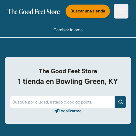
Saltar al Contenido Principal
Buscar una tienda
Abrir e
Cambiar idioma
The Good Feet Store
1 tienda en Bowling Green, KY
Buscar
Localizarme​​​​​​​