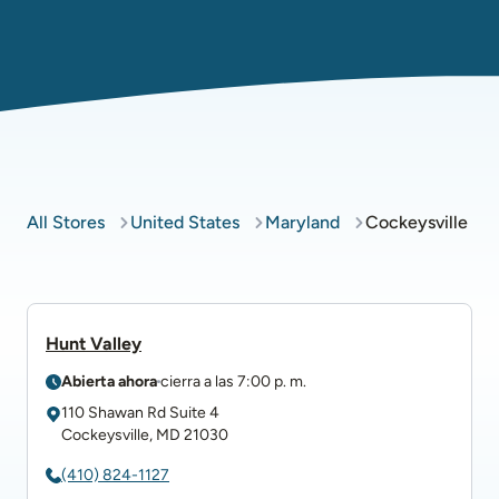
All Stores
United States
Maryland
Cockeysville
Hunt Valley
Abierta ahora
cierra a las
7:00 p. m.
110 Shawan Rd
Suite 4
Cockeysville
,
MD
21030
(410) 824-1127