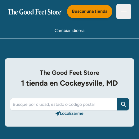
Saltar al Contenido Principal
Buscar una tienda
Abrir e
Cambiar idioma
The Good Feet Store
1 tienda en Cockeysville, MD
Buscar
Localizarme​​​​​​​