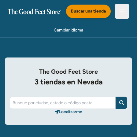
Saltar al Contenido Principal
Buscar una tienda
Abrir e
Cambiar idioma
The Good Feet Store
3 tiendas en Nevada
Buscar
Localizarme​​​​​​​