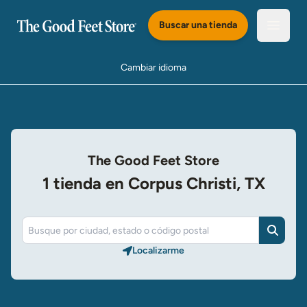
Saltar al Contenido Principal
Buscar una tienda
Abrir e
Cambiar idioma
The Good Feet Store
1 tienda en Corpus Christi, TX
Buscar
Localizarme​​​​​​​