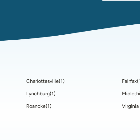
Charlottesville
(
1
)
Fairfax
(
Lynchburg
(
1
)
Midloth
Roanoke
(
1
)
Virgini