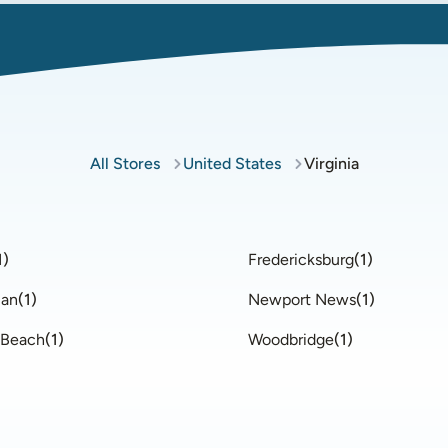
All Stores
United States
Virginia
1
)
Fredericksburg
(
1
)
ian
(
1
)
Newport News​​​​​​​
(
1
)
a Beach
(
1
)
Woodbridge
(
1
)