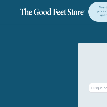
Nuest
proces
ajus