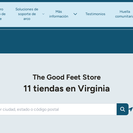
ro
Soluciones de
Más
Huella
o de
soporte de
Testimonios
información​​​​​​​
comunitari
te
arco​​​​​​​
The Good Feet Store
11 tiendas en Virginia
Busc