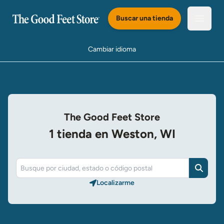
Saltar al Contenido Principal
Buscar una tienda
Abrir e
Cambiar idioma
The Good Feet Store
1 tienda en Weston, WI
Buscar
Localizarme​​​​​​​