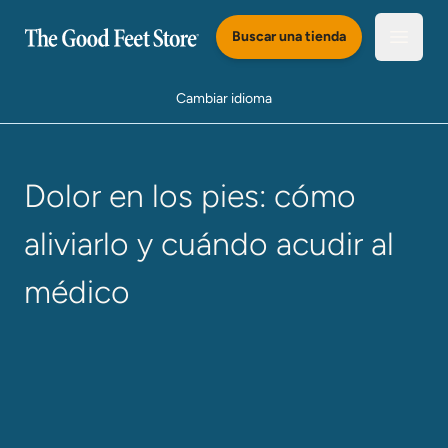
Saltar al Contenido Principal
Buscar una tienda
Abrir e
Cambiar idioma
Dolor en los pies: cómo
aliviarlo y cuándo acudir al
médico