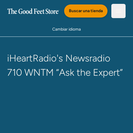
Saltar al Contenido Principal
Buscar una tienda
Abrir e
Cambiar idioma
iHeartRadio's Newsradio
710 WNTM “Ask the Expert”