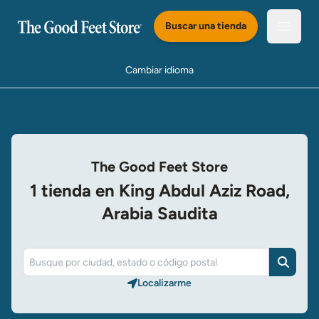
Saltar al Contenido Principal
Buscar una tienda
Abrir e
Cambiar idioma
The Good Feet Store
1 tienda en King Abdul Aziz Road,
Arabia Saudita
Buscar
Localizarme​​​​​​​