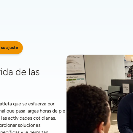
 su ajuste
da de las 
tleta que se esfuerza por 
l que pasa largas horas de pie 
s actividades cotidianas, 
rcionar soluciones 
ecíficas y le permitan 