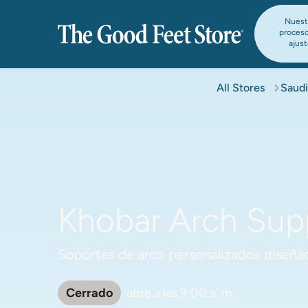
Nuest
proces
ajus
All Stores
Saudi
Khobar Arch Supp
Soportes de arco personalizados diseñad
Cerrado
abre a las
9:00 a. m.