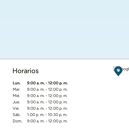
Horarios
Obten
Día de la semana
Horarios
Lun.
9:00 a. m.
-
12:00 p. m.
Mar.
9:00 a. m.
-
12:00 p. m.
Mié.
9:00 a. m.
-
12:00 p. m.
Jue.
9:00 a. m.
-
12:00 p. m.
Vie.
9:00 a. m.
-
12:00 p. m.
Sáb.
1:00 p. m.
-
10:30 p. m.
Dom.
9:00 a. m.
-
12:00 p. m.