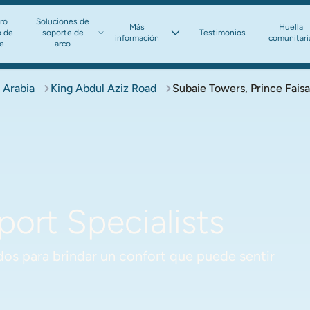
ro
Soluciones de
Más
Huella
o de
soporte de
Testimonios
información​​​​​​​
comunitari
te
arco​​​​​​​
 Arabia
King Abdul Aziz Road
Subaie Towers, Prince Fais
ort Specialists
os para brindar un confort que puede sentir