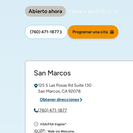
Abierto ahora
Cierra a las
6:00 p. m.
(760) 471-1877
Programar una cita
San Marcos
125 S Las Posas Rd
Suite 130
San Marcos
,
CA
92078
Obtener direcciones
(760) 471-1877