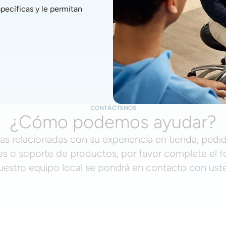
ecíficas y le permitan 
CONTÁCTENOS
¿Cómo podemos ayudar?
as relacionadas con su experiencia en tienda, pedid
s o soporte de productos, por favor complete el f
uestro equipo local se pondrá en contacto con ust