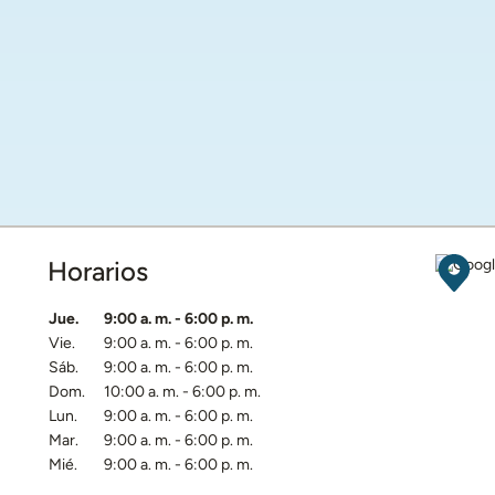
Horarios
Obten
Día de la semana
Horarios
Jue.
9:00 a. m.
-
6:00 p. m.
Vie.
9:00 a. m.
-
6:00 p. m.
Sáb.
9:00 a. m.
-
6:00 p. m.
Dom.
10:00 a. m.
-
6:00 p. m.
Lun.
9:00 a. m.
-
6:00 p. m.
Mar.
9:00 a. m.
-
6:00 p. m.
Mié.
9:00 a. m.
-
6:00 p. m.