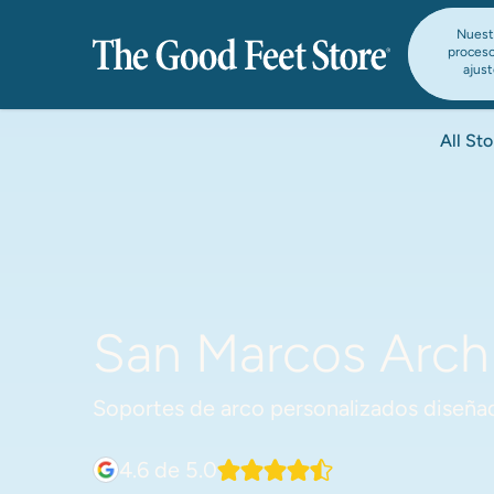
Nuest
proces
ajus
All Sto
San Marcos Arch 
Soportes de arco personalizados diseñad
4.6
de 5.0