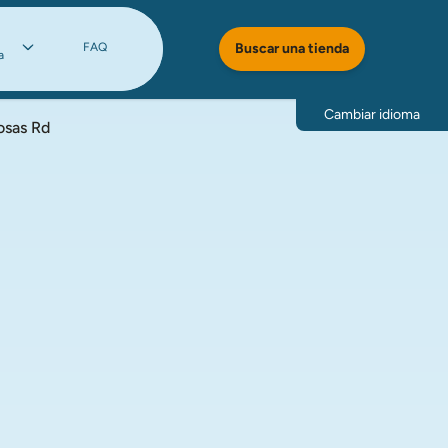
FAQ
Buscar una tienda
a
Cambiar idioma
osas Rd