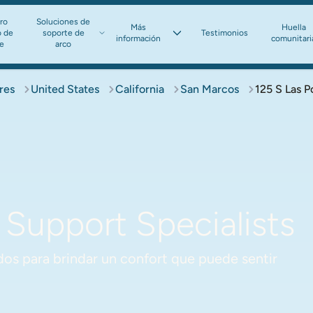
ro
Soluciones de
Más
Huella
o de
soporte de
Testimonios
información​​​​​​​
comunitari
te
arco​​​​​​​
res
United States
California
San Marcos
125 S Las P
Support Specialists
os para brindar un confort que puede sentir