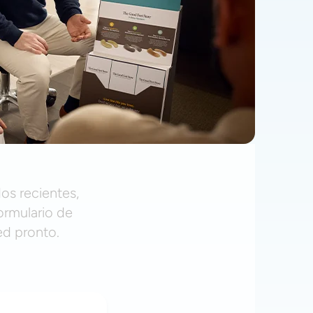
os recientes,
ormulario de
ed pronto.