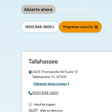
Abierto ahora
Cierra a las
6:00 p. m.
(850) 848-2600
Programar una cita
Tallahassee
3425 Thomasville Rd
Suite 12
Tallahassee
,
FL
32309
Obtener direcciones
(850) 848-2600