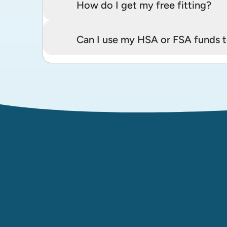
How do I get my free fitting?
Can I use my HSA or FSA funds t