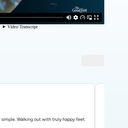
Judi S.
7/24/2026
5.0
de 5.0
imple. Walking out with truly happy feet.
Carrie was 