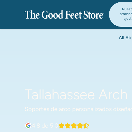
Nuest
proces
ajus
All St
Tallahassee Arch
Soportes de arco personalizados diseñad
4.8
de 5.0