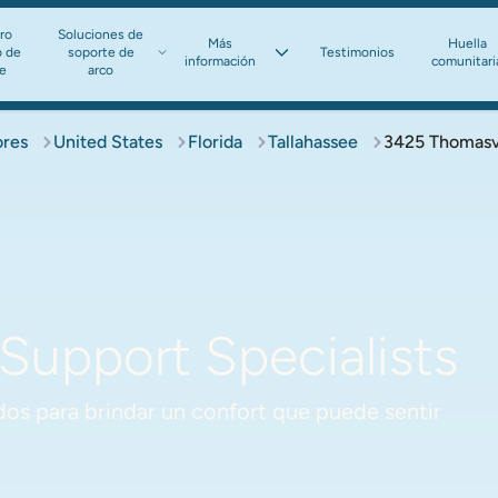
ro
Soluciones de
Más
Huella
o de
soporte de
Testimonios
información​​​​​​​
comunitari
te
arco​​​​​​​
ores
United States
Florida
Tallahassee
3425 Thomasvi
 Support Specialists
os para brindar un confort que puede sentir