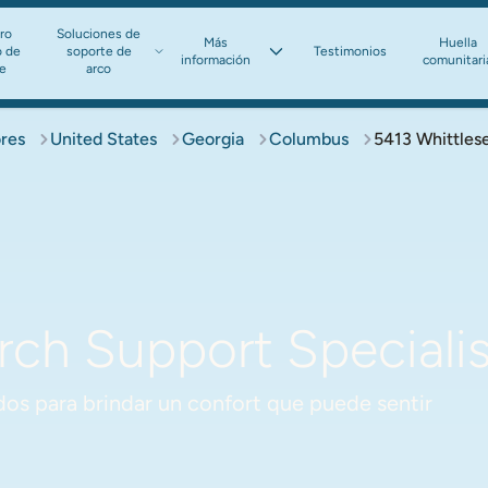
ro
Soluciones de
Más
Huella
o de
soporte de
Testimonios
información​​​​​​​
comunitari
te
arco​​​​​​​
ores
United States
Georgia
Columbus
5413 Whittles
ch Support Specialis
os para brindar un confort que puede sentir