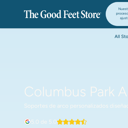
Nuest
proces
ajus
All St
Columbus Park Ar
Soportes de arco personalizados diseñad
5.0
de 5.0