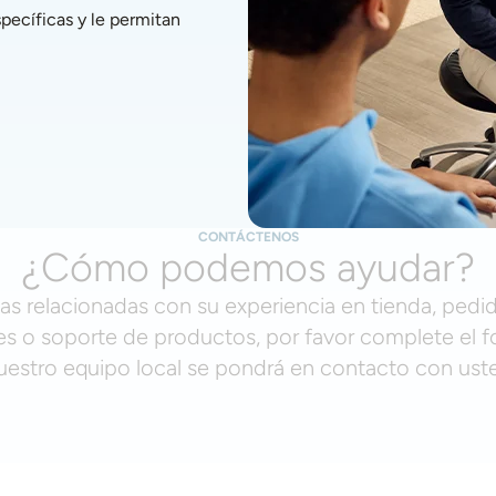
ecíficas y le permitan 
CONTÁCTENOS
¿Cómo podemos ayudar?
as relacionadas con su experiencia en tienda, pedid
s o soporte de productos, por favor complete el f
uestro equipo local se pondrá en contacto con ust