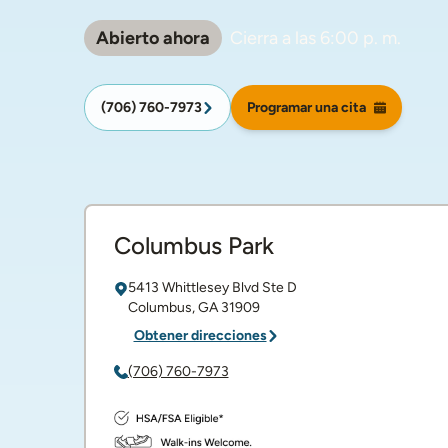
Abierto ahora
Cierra a las
6:00 p. m.
(706) 760-7973
Programar una cita
Columbus Park
5413 Whittlesey Blvd
Ste D
Columbus
,
GA
31909
Obtener direcciones
(706) 760-7973