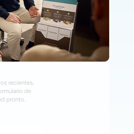
os recientes,
ormulario de
ed pronto.