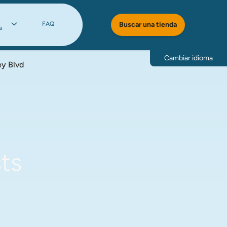
FAQ
Buscar una tienda
a
Cambiar idioma
ey Blvd
ts