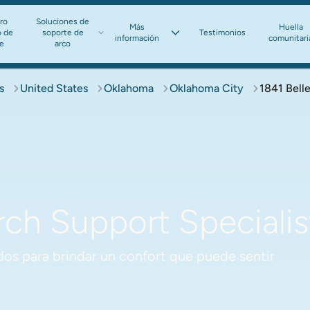
ro
Soluciones de
Más
Huella
o de
soporte de
Testimonios
información​​​​​​​
comunitari
te
arco​​​​​​​
s
United States
Oklahoma
Oklahoma City
1841 Belle
ch Support Specialis
os para brindar un confort que puede sentir