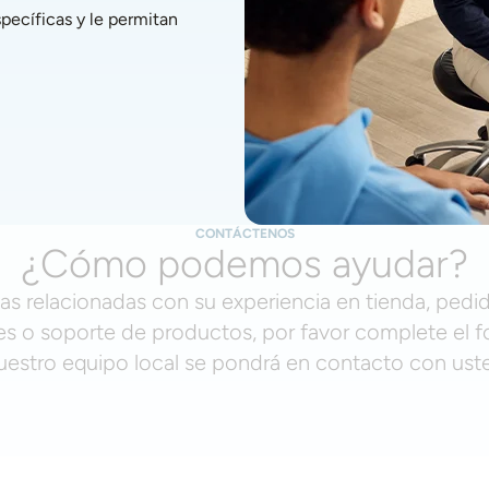
ecíficas y le permitan 
CONTÁCTENOS
¿Cómo podemos ayudar?
as relacionadas con su experiencia en tienda, pedid
s o soporte de productos, por favor complete el f
uestro equipo local se pondrá en contacto con ust