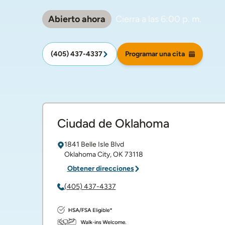
Abierto ahora
Cierra a las
6:00 p. m.
(405) 437-4337
Programar una cita
Ciudad de Oklahoma
1841 Belle Isle Blvd
Oklahoma City
,
OK
73118
Obtener direcciones
(405) 437-4337