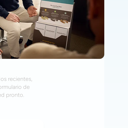
os recientes,
ormulario de
ed pronto.