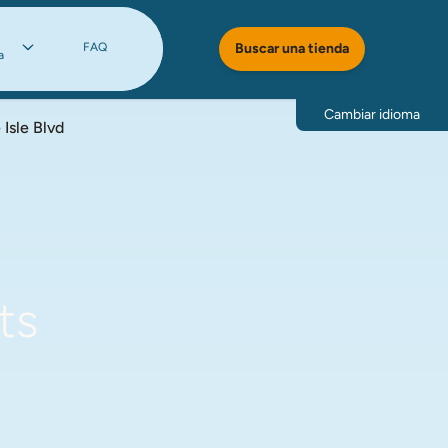
FAQ
Buscar una tienda
a
Cambiar idioma
 Isle Blvd
ts