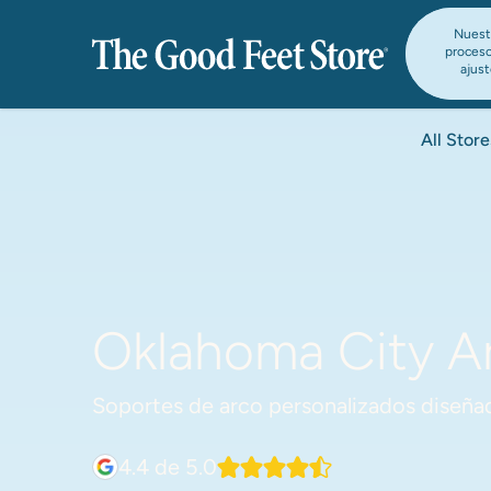
Nuest
proces
ajus
All Store
Oklahoma City Ar
Soportes de arco personalizados diseñad
4.4
de 5.0