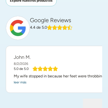
Explore nuestros productos
Google Reviews
4.4
de 5.0
John M.
8/2/2026
5.0
de 5.0
My wife stopped in because her feet were throbbing. D
leer más