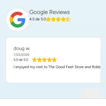
Google Reviews
4.5
de 5.0
doug w.
7/22/2026
5.0
de 5.0
I enjoyed my visit to The Good Feet Store and Robbie w