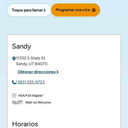
Programar una cita
Toque para llamar
Sandy
11332 S State St
Sandy
,
UT
84070
Obtener direcciones
(385) 255-9723
Horarios