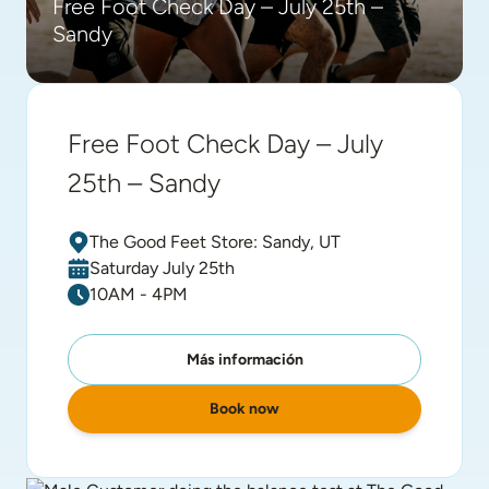
Free Foot Check Day – July 25th –
Sandy
Free Foot Check Day – July
25th – Sandy
The Good Feet Store: Sandy, UT
Saturday July 25th
10AM - 4PM
Más información
Book now