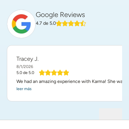
Google Reviews
4.7
de 5.0
Tracey J.
8/1/2026
5.0
de 5.0
We had an amazing experience with Karma! She was very p
leer más