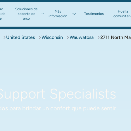
ro
Soluciones de
Más
Huella
o de
soporte de
Testimonios
información​​​​​​​
comunitari
te
arco​​​​​​​
United States
Wisconsin
Wauwatosa
2711 North Ma
upport Specialists
os para brindar un confort que puede sentir