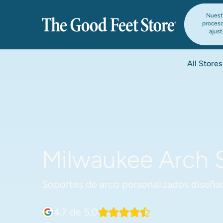
Nuest
proces
ajus
All Stores
Milwaukee Arch S
Soportes de arco personalizados diseñad
4.7
de 5.0