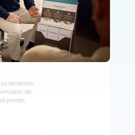
os recientes,
ormulario de
ed pronto.