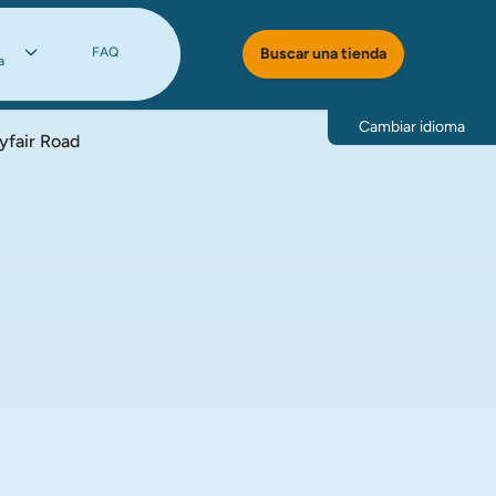
FAQ
Buscar una tienda
a
Cambiar idioma
yfair Road