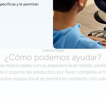
ecíficas y le permitan 
CONTÁCTENOS
¿Cómo podemos ayudar?
as relacionadas con su experiencia en tienda, pedid
s o soporte de productos, por favor complete el f
uestro equipo local se pondrá en contacto con ust