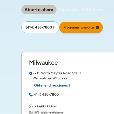
Abierto ahora
Cierra a las
6:00 p. m.
(414) 436-7800
Programar una cita
Milwaukee
2711 North Mayfair Road
Ste C
Wauwatosa
,
WI
53222
Obtener direcciones
(414) 436-7800