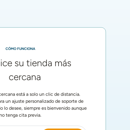
Una vez que obtuve mis 
"Apenas me pus
o
Foto de perfil de Dan - Testimonio
Foto de perfil de Dean 
soportes de arco de 
soportes de arc
Good Feet, el dolor 
Feet, la presión
simplemente... 
espalda desaparec
desapareció y volví a ser 
como encontrar es
mi yo feliz de nuevo.
del rompecabeza
faltaba".
CÓMO FUNCIONA
ice su tienda más
cercana
rcana está a solo un clic de distancia.
ra un ajuste personalizado de soporte de
do lo desee, siempre es bienvenido aunque
no tenga cita previa.