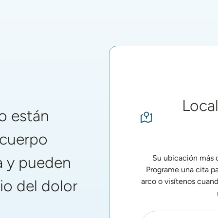
 de Alyssa - Testimonio
Foto de perfil de Camden - Testimoni
 que algo estaba 
"Son mi arma secreta. ¡Los 
.. ¡Algo bueno! Ha 
uso todos los días!".
n cambio de vida".
Local
o están
 cuerpo
ba y pueden
Su ubicación más ce
Programe una cita pa
io del dolor
arco o visítenos cuan