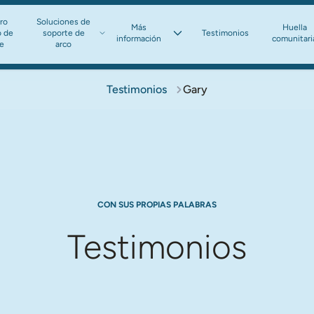
ro
Soluciones de
Más
Huella
o de
soporte de
Testimonios
información​​​​​​​
comunitari
te
arco​​​​​​​
Testimonios
Gary
CON SUS PROPIAS PALABRAS
Testimonios