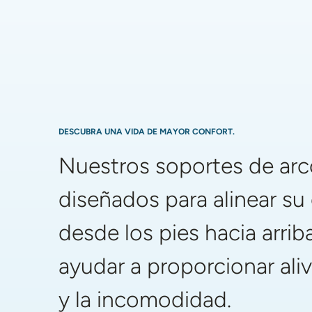
"Antes de tener mis 
Foto de perfil de Toni - Testimonio
Foto de perfil
"Sentía
soportes de arco, me 
pasando.
sentía derrotada, pero 
sido u
desde que los conseguí 
en The Good Feet Store, 
me siento renovada". 
DESCUBRA UNA VIDA DE MAYOR CONFORT.
Nuestros soportes de arc
diseñados para alinear su
desde los pies hacia arri
ayudar a proporcionar aliv
y la incomodidad.