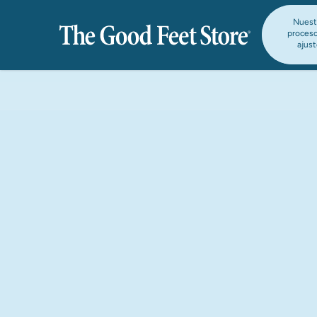
Nuest
proces
ajus