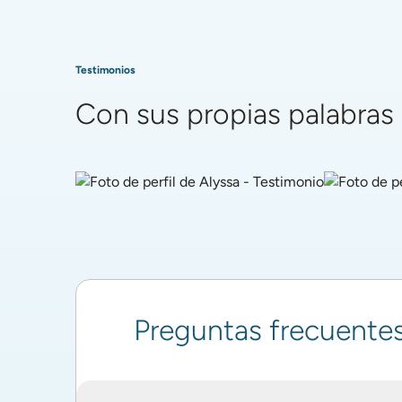
Testimonios
Con sus propias palabras
Foto de perfil de Alyssa - Testimonio
Foto de per
"Sentía que algo estaba 
"Son 
pasando... ¡Algo bueno! Ha 
u
sido un cambio de vida".
Preguntas frecuente