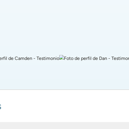
Una vez que obtuve mis 
fil de Camden - Testimonio
Foto de perfil de Dan - Testimoni
mi arma secreta. ¡Los 
soportes de arco de 
so todos los días!".
Good Feet, el dolor 
simplemente... 
desapareció y volví a ser 
mi yo feliz de nuevo.
s