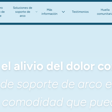
ro
Soluciones de
Más
Huella
o de
soporte de
Testimonios
información​​​​​​​
comunitari
te
arco​​​​​​​
el alivio del dolor c
de soporte de arco e
 comodidad que pued