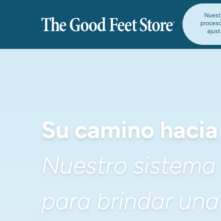
Nuest
proces
ajus
Su camino hacia 
Nuestro sistema 
para brindar una