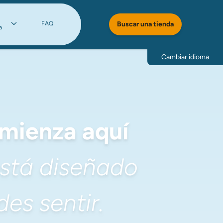
FAQ
Buscar una tienda
a
Cambiar idioma
omienza aquí
stá diseñado 
es sentir.