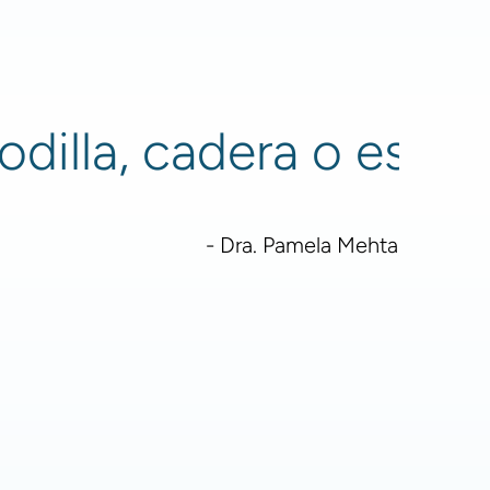
dilla, cadera o espal
- Dra. Pamela Mehta, directora