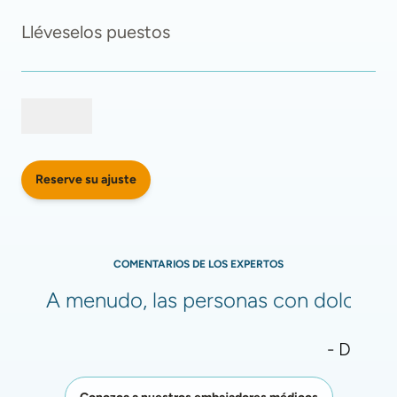
Lléveselos puestos
Reserve su ajuste
COMENTARIOS DE LOS EXPERTOS
A menudo, las personas con dolor de r
- Dra. Pa