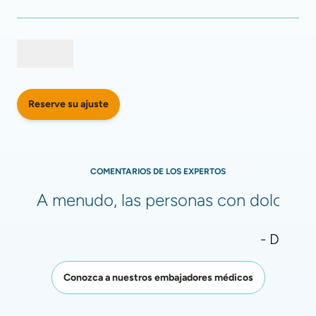
Reserve su ajuste
COMENTARIOS DE LOS EXPERTOS
A menudo, las personas con dolor de r
- Dra. Pa
Conozca a nuestros embajadores médicos